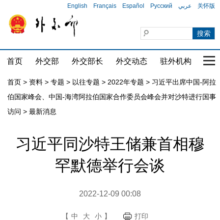
English
Français
Español
Русский
عربي
关怀版
首页
外交部
外交部长
外交动态
驻外机构
国家
首页
>
资料
>
专题
>
以往专题
>
2022年专题
>
习近平出席中国-阿拉
伯国家峰会、中国-海湾阿拉伯国家合作委员会峰会并对沙特进行国事
访问
>
最新消息
习近平同沙特王储兼首相穆
罕默德举行会谈
2022-12-09 00:08
【
中
大
小
】
打印