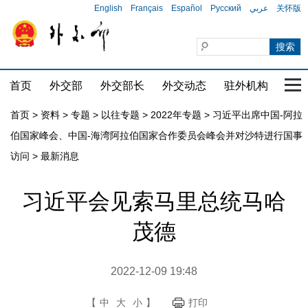
English
Français
Español
Русский
عربي
关怀版
首页
外交部
外交部长
外交动态
驻外机构
国家
首页
>
资料
>
专题
>
以往专题
>
2022年专题
>
习近平出席中国-阿拉
伯国家峰会、中国-海湾阿拉伯国家合作委员会峰会并对沙特进行国事
访问
>
最新消息
习近平会见索马里总统马哈
茂德
2022-12-09 19:48
【
中
大
小
】
打印