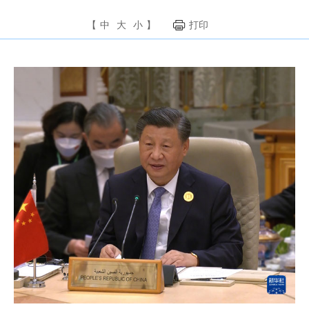
【
中
大
小
】
打印