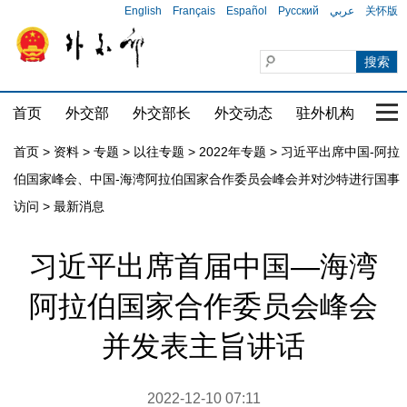
English
Français
Español
Русский
عربي
关怀版
首页
外交部
外交部长
外交动态
驻外机构
国家
首页
>
资料
>
专题
>
以往专题
>
2022年专题
>
习近平出席中国-阿拉
伯国家峰会、中国-海湾阿拉伯国家合作委员会峰会并对沙特进行国事
访问
>
最新消息
习近平出席首届中国—海湾
阿拉伯国家合作委员会峰会
并发表主旨讲话
2022-12-10 07:11