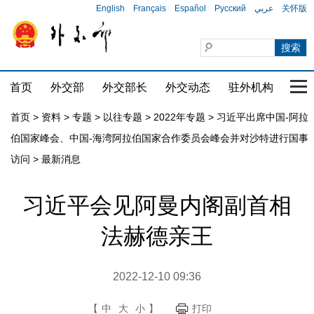
English
Français
Español
Русский
عربي
关怀版
首页
外交部
外交部长
外交动态
驻外机构
国家
首页
>
资料
>
专题
>
以往专题
>
2022年专题
>
习近平出席中国-阿拉
伯国家峰会、中国-海湾阿拉伯国家合作委员会峰会并对沙特进行国事
访问
>
最新消息
习近平会见阿曼内阁副首相
法赫德亲王
2022-12-10 09:36
【
中
大
小
】
打印