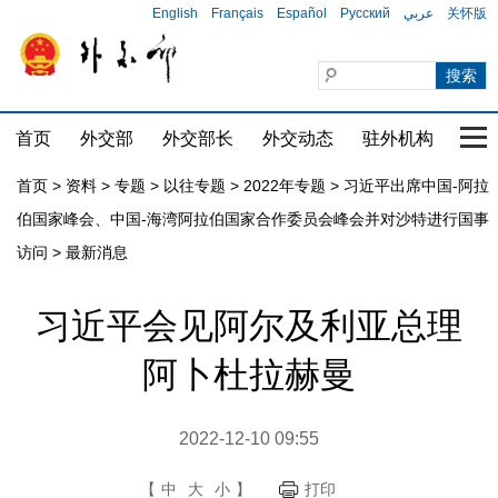
English
Français
Español
Русский
عربي
关怀版
首页
外交部
外交部长
外交动态
驻外机构
国家
首页
>
资料
>
专题
>
以往专题
>
2022年专题
>
习近平出席中国-阿拉
伯国家峰会、中国-海湾阿拉伯国家合作委员会峰会并对沙特进行国事
访问
>
最新消息
习近平会见阿尔及利亚总理
阿卜杜拉赫曼
2022-12-10 09:55
【
中
大
小
】
打印