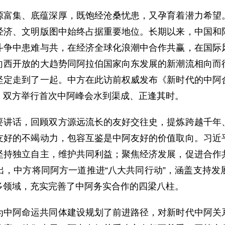
源富集、底蕴深厚，既饱经沧桑忧患，又孕育着潜力希望
经济、文明版图中始终占据重要地位。长期以来，中国和
斗争中患难与共，在经济全球化浪潮中合作共赢，在国际
向西开放的大趋势同阿拉伯国家向东发展的新潮流相向而
坚定走到了一起。中方在此访前权威发布《新时代的中阿
，双方举行首次中阿峰会水到渠成、正逢其时。
要讲话，回顾双方源远流长的友好交往史，提炼跨越千年
友好的不竭动力，包容互鉴是中阿友好的价值取向。习近
坚持独立自主，维护共同利益；聚焦经济发展，促进合作
出，中方将同阿方一道推进“八大共同行动”，涵盖支持发
多领域，充实完善了中阿务实合作的四梁八柱。
为中阿命运共同体建设规划了前进路径，对新时代中阿关