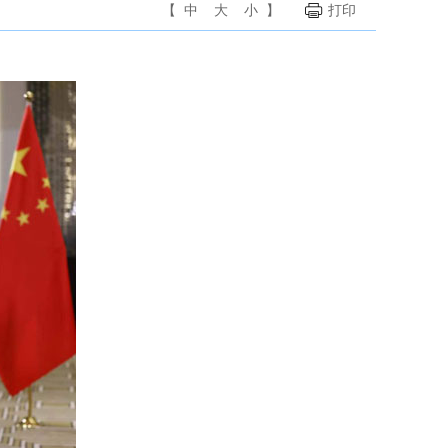
【
中
大
小
】
打印