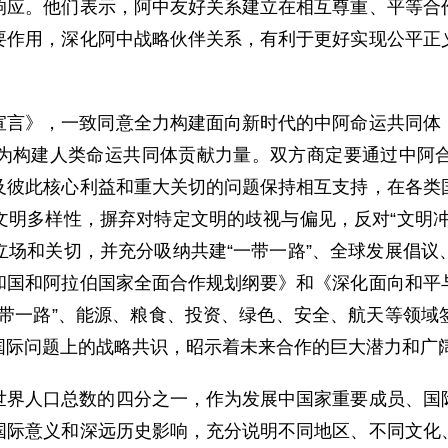
响应。他们表示，阿中友好关系建立在相互尊重、平等合
要作用，深化阿中战略伙伴关系，有利于更好实现公平正
宣言》，一致同意全力构建面向新时代的中阿命运共同体
为构建人类命运共同体贡献力量。双方商定要通过中阿
及彼此核心利益和重大关切的问题保持相互支持，在各类
文明多样性，摒弃对特定文明的歧视与偏见，反对“文明冲
立场和关切，并充分吸纳共建“一带一路”、全球发展倡议
和国和阿拉伯国家全面合作规划纲要》和《深化面向和平
一带一路”、能源、粮食、投资、绿色、安全、航天等领域
国际问题上的战略共识，昭示着未来合作的巨大潜力和广
世界人口总数的四分之一，作为发展中国家重要成员、国
国际意义和深远历史影响，充分说明不同地区、不同文化