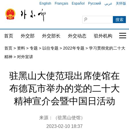
English
Français
Español
Русский
عربي
关怀版
首页
外交部
外交部长
外交动态
驻外机构
国家
首页
>
资料
>
专题
>
以往专题
>
2022年专题
>
学习贯彻党的二十大
精神
>
对外宣讲
驻黑山大使范琨出席使馆在
布德瓦市举办的党的二十大
精神宣介会暨中国日活动
来源：（驻黑山使馆）
2023-02-10 18:37