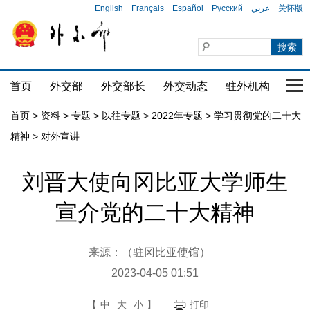
English
Français
Español
Русский
عربي
关怀版
首页
外交部
外交部长
外交动态
驻外机构
国家
首页
>
资料
>
专题
>
以往专题
>
2022年专题
>
学习贯彻党的二十大
精神
>
对外宣讲
刘晋大使向冈比亚大学师生
宣介党的二十大精神
来源：（驻冈比亚使馆）
2023-04-05 01:51
【
中
大
小
】
打印