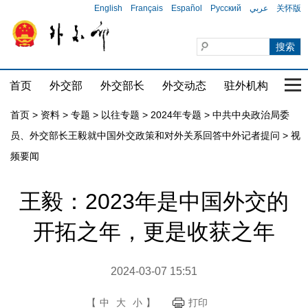
English
Français
Español
Русский
عربي
关怀版
首页
外交部
外交部长
外交动态
驻外机构
国家
首页
>
资料
>
专题
>
以往专题
>
2024年专题
>
中共中央政治局委
员、外交部长王毅就中国外交政策和对外关系回答中外记者提问
>
视
频要闻
王毅：2023年是中国外交的
开拓之年，更是收获之年
2024-03-07 15:51
【
中
大
小
】
打印