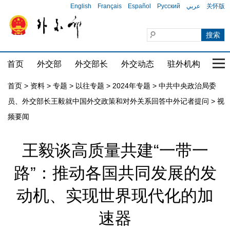
English
Français
Español
Русский
عربي
关怀版
首页
外交部
外交部长
外交动态
驻外机构
国家
首页
>
资料
>
专题
>
以往专题
>
2024年专题
>
中共中央政治局委
员、外交部长王毅就中国外交政策和对外关系回答中外记者提问
>
视
频要闻
王毅谈高质量共建“一带一
路”：推动各国共同发展的发
动机、实现世界现代化的加
速器