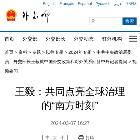
English
Français
Español
Русский
عربي
关怀版
首页
外交部
外交部长
外交动态
驻外机构
国家
首页
>
资料
>
专题
>
以往专题
>
2024年专题
>
中共中央政治局委
员、外交部长王毅就中国外交政策和对外关系回答中外记者提问
>
视
频要闻
王毅：共同点亮全球治理
的“南方时刻”
2024-03-07 16:27
【
中
大
小
】
打印