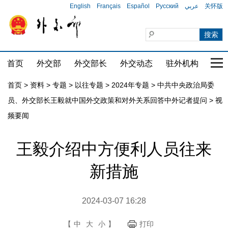
English
Français
Español
Русский
عربي
关怀版
首页
外交部
外交部长
外交动态
驻外机构
国家
首页
>
资料
>
专题
>
以往专题
>
2024年专题
>
中共中央政治局委
员、外交部长王毅就中国外交政策和对外关系回答中外记者提问
>
视
频要闻
王毅介绍中方便利人员往来
新措施
2024-03-07 16:28
【
中
大
小
】
打印