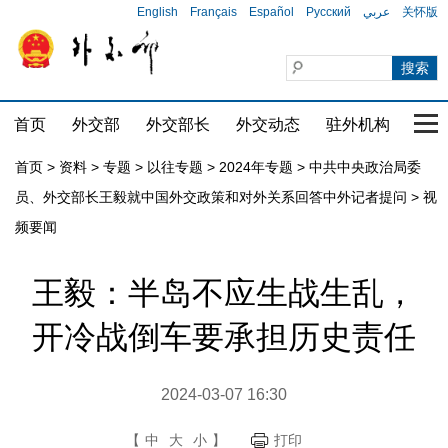
English
Français
Español
Русский
عربي
关怀版
首页
外交部
外交部长
外交动态
驻外机构
国家
首页
>
资料
>
专题
>
以往专题
>
2024年专题
>
中共中央政治局委
员、外交部长王毅就中国外交政策和对外关系回答中外记者提问
>
视
频要闻
王毅：半岛不应生战生乱，
开冷战倒车要承担历史责任
2024-03-07 16:30
【
中
大
小
】
打印