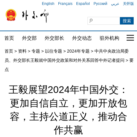
English
Français
Español
Русский
عربي
关怀版
首页
外交部
外交部长
外交动态
驻外机构
国家
首页
>
资料
>
专题
>
以往专题
>
2024年专题
>
中共中央政治局委
员、外交部长王毅就中国外交政策和对外关系回答中外记者提问
>
要
点
王毅展望2024年中国外交：
更加自信自立，更加开放包
容，主持公道正义，推动合
作共赢