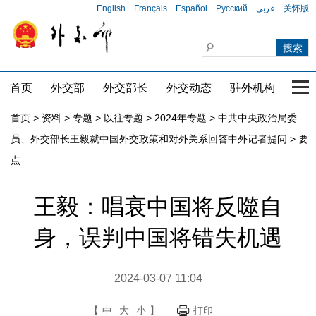
English
Français
Español
Русский
عربي
关怀版
首页
外交部
外交部长
外交动态
驻外机构
国家
首页
>
资料
>
专题
>
以往专题
>
2024年专题
>
中共中央政治局委
员、外交部长王毅就中国外交政策和对外关系回答中外记者提问
>
要
点
王毅：唱衰中国将反噬自
身，误判中国将错失机遇
2024-03-07 11:04
【
中
大
小
】
打印