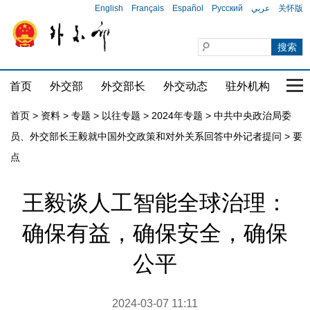
English
Français
Español
Русский
عربي
关怀版
首页
外交部
外交部长
外交动态
驻外机构
国家
首页
>
资料
>
专题
>
以往专题
>
2024年专题
>
中共中央政治局委
员、外交部长王毅就中国外交政策和对外关系回答中外记者提问
>
要
点
王毅谈人工智能全球治理：
确保有益，确保安全，确保
公平
2024-03-07 11:11