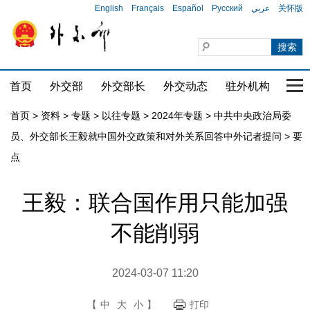
English
Français
Español
Русский
عربي
关怀版
首页
外交部
外交部长
外交动态
驻外机构
国家
首页
>
资料
>
专题
>
以往专题
>
2024年专题
>
中共中央政治局委
员、外交部长王毅就中国外交政策和对外关系回答中外记者提问
>
要
点
王毅：联合国作用只能加强
不能削弱
2024-03-07 11:20
【
中
大
小
】
打印