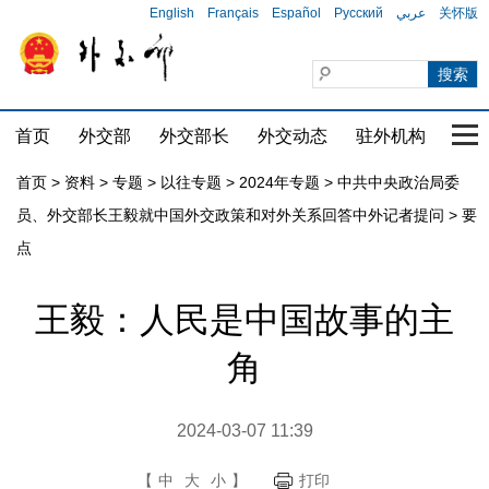
English
Français
Español
Русский
عربي
关怀版
首页
外交部
外交部长
外交动态
驻外机构
国家
首页
>
资料
>
专题
>
以往专题
>
2024年专题
>
中共中央政治局委
员、外交部长王毅就中国外交政策和对外关系回答中外记者提问
>
要
点
王毅：人民是中国故事的主
角
2024-03-07 11:39
【
中
大
小
】
打印