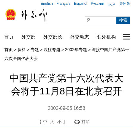
English
Français
Español
Русский
عربي
关怀版
首页
外交部
外交部长
外交动态
驻外机构
国家
首页
>
资料
>
专题
>
以往专题
>
2002年专题
>
迎接中国共产党第十
六次全国代表大会
中国共产党第十六次代表大
会将于11月8日在北京召开
2002-09-05 16:58
【
中
大
小
】
打印