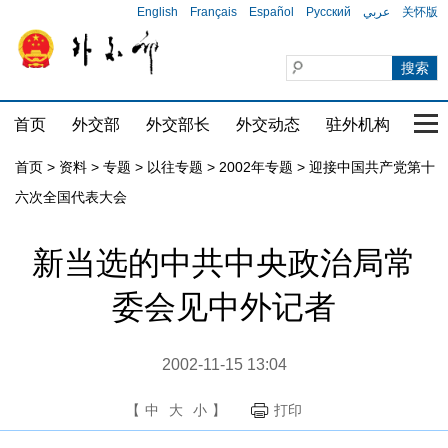
English
Français
Español
Русский
عربي
关怀版
首页
外交部
外交部长
外交动态
驻外机构
国家
首页
>
资料
>
专题
>
以往专题
>
2002年专题
>
迎接中国共产党第十
六次全国代表大会
新当选的中共中央政治局常
委会见中外记者
2002-11-15 13:04
【
中
大
小
】
打印