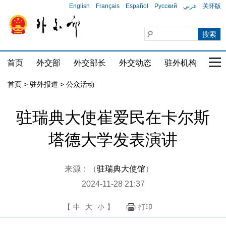
English
Français
Español
Русский
عربي
关怀版
首页
外交部
外交部长
外交动态
驻外机构
国家
首页
>
驻外报道
>
公众活动
驻瑞典大使崔爱民在卡尔斯
塔德大学发表演讲
来源：（
驻瑞典大使馆
）
2024-11-28 21:37
【
中
大
小
】
打印