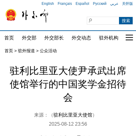
English
Français
Español
Русский
عربي
关怀版
首页
外交部
外交部长
外交动态
驻外机构
国家
首页
>
驻外报道
>
公众活动
驻利比里亚大使尹承武出席
使馆举行的中国奖学金招待
会
来源：（
驻利比里亚大使馆
）
2025-08-12 23:56