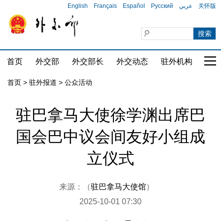
English
Français
Español
Русский
عربي
关怀版
首页
外交部
外交部长
外交动态
驻外机构
国家
首页
>
驻外报道
>
公众活动
驻巴拿马大使徐学渊出席巴
国会巴中议会间友好小组成
立仪式
来源：（
驻巴拿马大使馆
）
2025-10-01 07:30