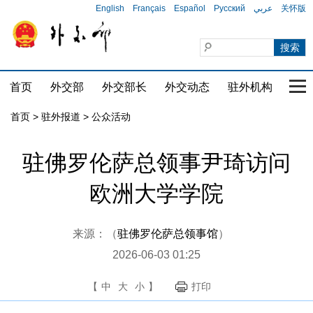
English
Français
Español
Русский
عربي
关怀版
首页
外交部
外交部长
外交动态
驻外机构
国家
首页
>
驻外报道
>
公众活动
驻佛罗伦萨总领事尹琦访问
欧洲大学学院
来源：（
驻佛罗伦萨总领事馆
）
2026-06-03 01:25
【
中
大
小
】
打印