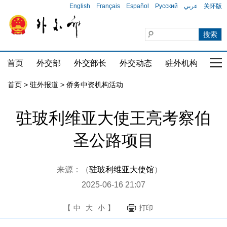
English
Français
Español
Русский
عربي
关怀版
首页
外交部
外交部长
外交动态
驻外机构
国家
首页
>
驻外报道
>
侨务中资机构活动
驻玻利维亚大使王亮考察伯
圣公路项目
来源：（
驻玻利维亚大使馆
）
2025-06-16 21:07
【
中
大
小
】
打印