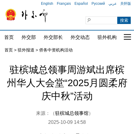
English
Français
Español
Русский
عربي
关怀版
首页
外交部
外交部长
外交动态
驻外机构
国家
首页
>
驻外报道
>
侨务中资机构活动
驻槟城总领事周游斌出席槟
州华人大会堂“2025月圆柔府
庆中秋”活动
来源：（
驻槟城总领事馆
）
2025-10-09 14:58