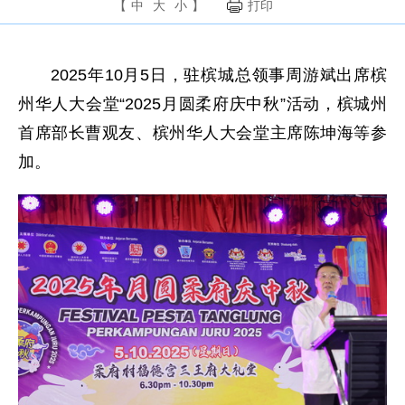
【
中
大
小
】
打印
2025年10月5日，驻槟城总领事周游斌出席槟
州华人大会堂“2025月圆柔府庆中秋”活动，槟城州
首席部长曹观友、槟州华人大会堂主席陈坤海等参
加。