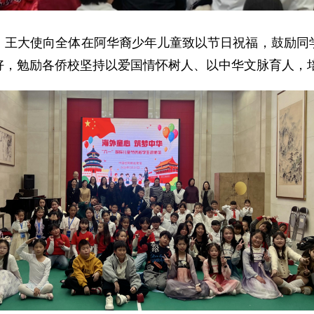
。王大使向全体在阿华裔少年儿童致以节日祝福，鼓励同
好，勉励各侨校坚持以爱国情怀树人、以中华文脉育人，