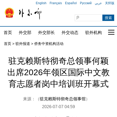
English
Français
Español
Русский
عربي
关怀版
首页
外交部
外交部长
外交动态
驻外机构
国家
首页
>
驻外报道
>
侨务中资机构活动
驻克赖斯特彻奇总领事何颖
出席2026年领区国际中文教
育志愿者岗中培训班开幕式
来源：（
驻克赖斯特彻奇总领事馆
）
2026-07-07 04:59