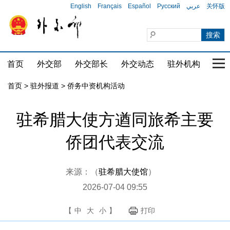
English
Français
Español
Русский
عربي
关怀版
首页
外交部
外交部长
外交动态
驻外机构
国家
首页
>
驻外报道
>
侨务中资机构活动
驻希腊大使方遒同旅希主要
侨团代表交流
来源：（
驻希腊大使馆
）
2026-07-04 09:55
【
中
大
小
】
打印