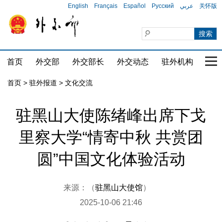
English
Français
Español
Русский
عربي
关怀版
首页
外交部
外交部长
外交动态
驻外机构
国家
首页
>
驻外报道
>
文化交流
驻黑山大使陈绪峰出席下戈
里察大学“情寄中秋 共赏团
圆”中国文化体验活动
来源：（
驻黑山大使馆
）
2025-10-06 21:46