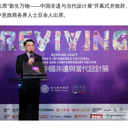
刘侃出席“新生万物——中国非遗与当代设计展”开幕式并致
中意政商各界人士百余人出席。