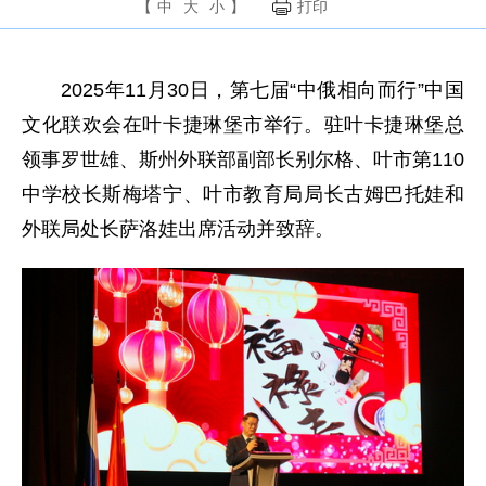
【
中
大
小
】
打印
2025年11月30日，第七届“中俄相向而行”中国
文化联欢会在叶卡捷琳堡市举行。驻叶卡捷琳堡总
领事罗世雄、斯州外联部副部长别尔格、叶市第110
中学校长斯梅塔宁、叶市教育局局长古姆巴托娃和
外联局处长萨洛娃出席活动并致辞。