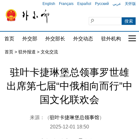
English
Français
Español
Русский
عربي
关怀版
首页
外交部
外交部长
外交动态
驻外机构
国家
首页
>
驻外报道
>
文化交流
驻叶卡捷琳堡总领事罗世雄
出席第七届“中俄相向而行”中
国文化联欢会
来源：（
驻叶卡捷琳堡总领事馆
）
2025-12-01 18:50