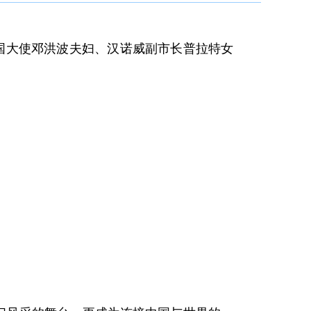
国大使邓洪波夫妇、
汉诺威
副市长普拉特女