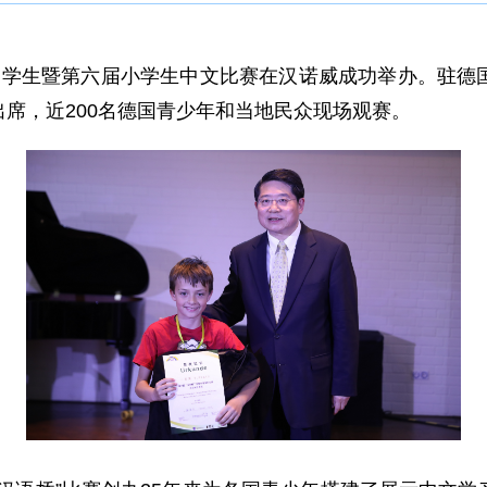
中学生
暨第
六
届小学生中文比赛在
汉诺威
成功举办。驻德
出席
，
近200名
德国青少年和当地民众现场观赛。