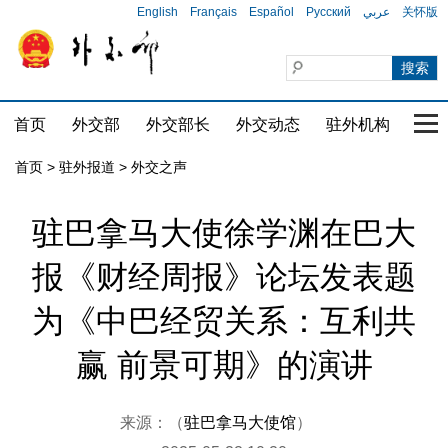
English
Français
Español
Русский
عربي
关怀版
首页
外交部
外交部长
外交动态
驻外机构
国家
首页
>
驻外报道
>
外交之声
驻巴拿马大使徐学渊在巴大
报《财经周报》论坛发表题
为《中巴经贸关系：互利共
赢 前景可期》的演讲
来源：（
驻巴拿马大使馆
）