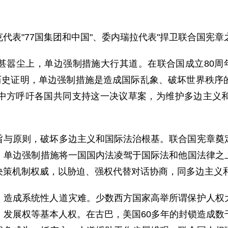
代表"77国集团和中国"、委内瑞拉代表"捍卫联合国宪章
甚嚣尘上，单边强制措施大行其道。在联合国成立80周年
。历史证明，单边强制措施是造成国际乱象、破坏世界秩序
中方呼吁各国共同支持这一决议草案，为维护多边主义
旨与原则，破坏多边主义和国际法治根基。联合国宪章奠
，单边强制措施将一国国内法凌驾于国际法和他国法律之
决策机制权威，以胁迫、强权代替对话协商，同多边主义
，造成系统性人道灾难。少数西方国家高举所谓保护人权
、发展权等基本人权。在古巴，美国60多年的封锁造成数