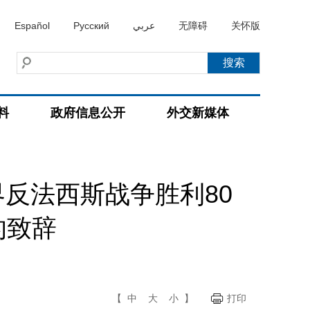
Español
Русский
عربي
无障碍
关怀版
料
政府信息公开
外交新媒体
反法西斯战争胜利80
的致辞
【
中
大
小
】
打印