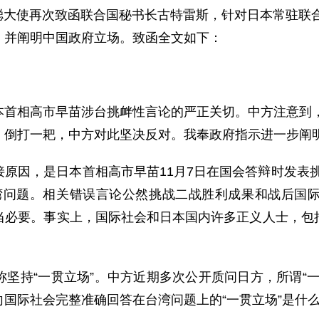
表傅聪大使再次致函联合国秘书长古特雷斯，针对日本常驻联
，并阐明中国政府立场。致函全文如下：
首相高市早苗涉台挑衅性言论的严正关切。中方注意到，
、倒打一耙，中方对此坚决反对。我奉政府指示进一步阐
原因，是日本首相高市早苗11月7日在国会答辩时发表
湾问题。相关错误言论公然挑战二战胜利成果和战后国
当必要。事实上，国际社会和日本国内许多正义人士，包
坚持“一贯立场”。中方近期多次公开质问日方，所谓“
国际社会完整准确回答在台湾问题上的“一贯立场”是什