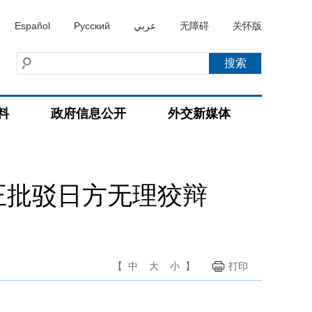
Español
Русский
عربي
无障碍
关怀版
料
政府信息公开
外交新媒体
正批驳日方无理狡辩
【
中
大
小
】
打印