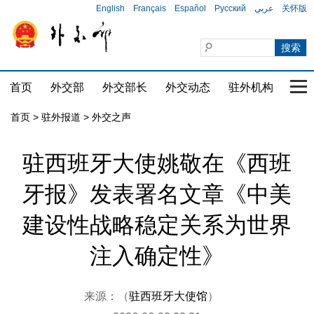
English
Français
Español
Русский
عربي
关怀版
首页
外交部
外交部长
外交动态
驻外机构
国家
首页
>
驻外报道
>
外交之声
驻西班牙大使姚敬在《西班
牙报》发表署名文章《中美
建设性战略稳定关系为世界
注入确定性》
来源：（
驻西班牙大使馆
）