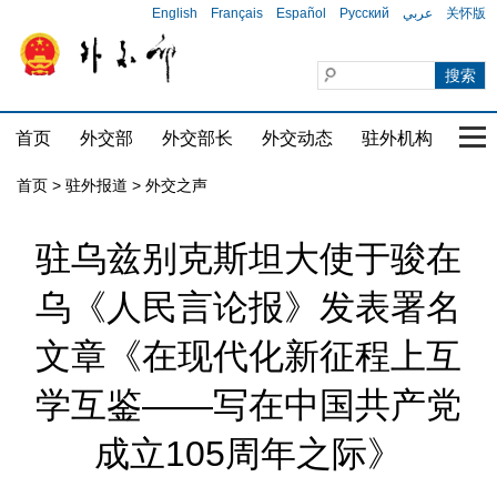
English
Français
Español
Русский
عربي
关怀版
首页
外交部
外交部长
外交动态
驻外机构
国家
首页
>
驻外报道
>
外交之声
驻乌兹别克斯坦大使于骏在
乌《人民言论报》发表署名
文章《在现代化新征程上互
学互鉴——写在中国共产党
成立105周年之际》