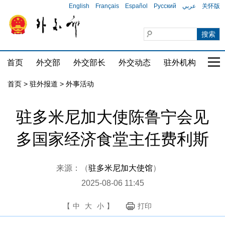
English
Français
Español
Русский
عربي
关怀版
首页
外交部
外交部长
外交动态
驻外机构
国家
首页
>
驻外报道
>
外事活动
驻多米尼加大使陈鲁宁会见
多国家经济食堂主任费利斯
来源：（
驻多米尼加大使馆
）
2025-08-06 11:45
【
中
大
小
】
打印