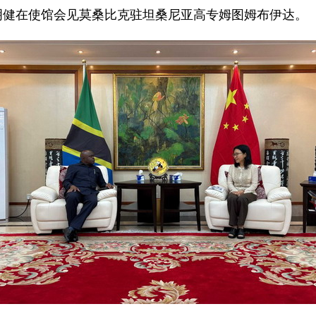
使陈明健在使馆会见莫桑比克驻坦桑尼亚高专姆图姆布伊达。