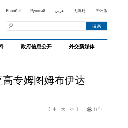
Español
Русский
عربي
无障碍
关怀版
料
政府信息公开
外交新媒体
亚高专姆图姆布伊达
【
中
大
小
】
打印