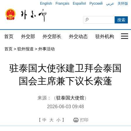
English
Français
Español
Русский
عربي
关怀版
首页
外交部
外交部长
外交动态
驻外机构
国家
首页
>
驻外报道
>
外事活动
驻泰国大使张建卫拜会泰国
国会主席兼下议长索蓬
来源：（
驻泰国大使馆
）
2026-06-03 09:48
【
中
大
小
】
打印