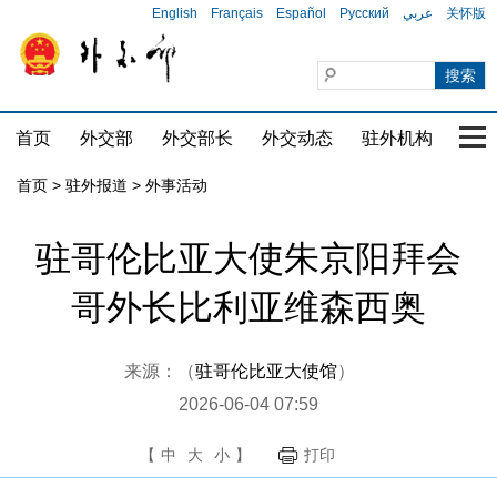
English
Français
Español
Русский
عربي
关怀版
首页
外交部
外交部长
外交动态
驻外机构
国家
首页
>
驻外报道
>
外事活动
驻哥伦比亚大使朱京阳拜会
哥外长比利亚维森西奥
来源：（
驻哥伦比亚大使馆
）
2026-06-04 07:59
【
中
大
小
】
打印