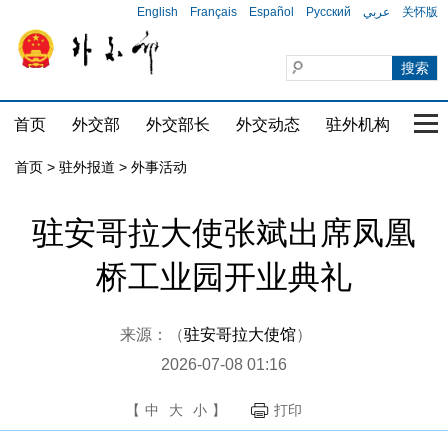
English
Français
Español
Русский
عربي
关怀版
首页
外交部
外交部长
外交动态
驻外机构
国家
首页
>
驻外报道
>
外事活动
驻安哥拉大使张斌出席凤凰
桥工业园开业典礼
来源：（
驻安哥拉大使馆
）
2026-07-08 01:16
【
中
大
小
】
打印