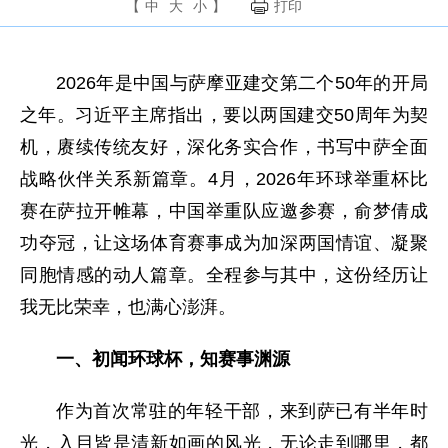
【
中
大
小
】
打印
2026年是中国与萨摩亚建交第二个50年的开局
之年。习近平主席指出，要以两国建交50周年为契
机，赓续传统友好，深化务实合作，书写中萨全面
战略伙伴关系新篇章。4月，2026年环球举重杯比
赛在萨拉开帷幕，中国举重队应邀参赛，俞梦倩成
功夺冠，让这场体育赛事成为加深两国情谊、凝聚
同胞情感的动人篇章。全程参与其中，这份经历让
我无比荣幸，也满心澎湃。
一、初闻环球杯，知赛事渊源
作为首次常驻的年轻干部，来到萨已有半年时
光，入目皆是清新如画的风光，无论走到哪里，都