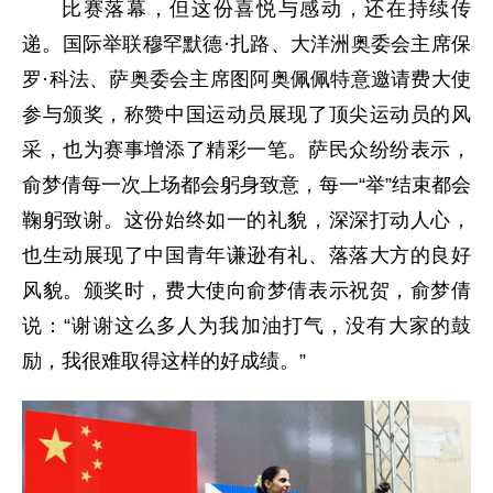
比赛落幕，但这份喜悦与感动，还在持续传
递。国际举联穆罕默德·扎路、大洋洲奥委会主席保
罗·科法、萨奥委会主席图阿奥佩佩特意邀请费大使
参与颁奖，称赞中国运动员展现了顶尖运动员的风
采，也为赛事增添了精彩一笔。萨民众纷纷表示，
俞梦倩每一次上场都会躬身致意，每一“举”结束都会
鞠躬致谢。这份始终如一的礼貌，深深打动人心，
也生动展现了中国青年谦逊有礼、落落大方的良好
风貌。颁奖时，费大使向俞梦倩表示祝贺，俞梦倩
说：“谢谢这么多人为我加油打气，没有大家的鼓
励，我很难取得这样的好成绩。”