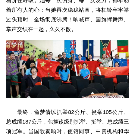
着屏住呼吸。她每一次俯身、每一次发力，都牵动
着所有人的心；当她再次稳稳站直，将杠铃牢牢举
过头顶时，全场彻底沸腾！呐喊声、国旗挥舞声、
掌声交织在一起，久久不散。
最终，俞梦倩以抓举82公斤、挺举105公斤、
总成绩187公斤，包揽该级别抓举、挺举、总成绩三
项冠军。当国歌奏响时，使馆同事、中资机构和华