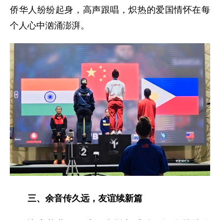
侨华人纷纷起身，高声跟唱，炽热的爱国情怀在每
个人心中汹涌澎湃。
三、余音传久远，友谊续新篇