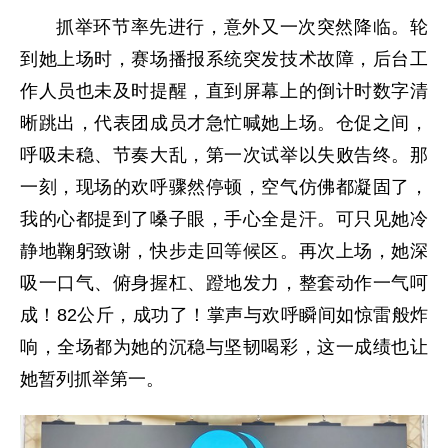
抓举环节率先进行，意外又一次突然降临。轮
到她上场时，赛场播报系统突发技术故障，后台工
作人员也未及时提醒，直到屏幕上的倒计时数字清
晰跳出，代表团成员才急忙喊她上场。仓促之间，
呼吸未稳、节奏大乱，第一次试举以失败告终。那
一刻，现场的欢呼骤然停顿，空气仿佛都凝固了，
我的心都提到了嗓子眼，手心全是汗。可只见她冷
静地鞠躬致谢，快步走回等候区。再次上场，她深
吸一口气、俯身握杠、蹬地发力，整套动作一气呵
成！82公斤，成功了！掌声与欢呼瞬间如惊雷般炸
响，全场都为她的沉稳与坚韧喝彩，这一成绩也让
她暂列抓举第一。