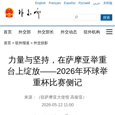
English
Français
Español
Русский
عربي
关怀版
首页
外交部
外交部长
外交动态
驻外机构
国家
首页
>
驻外报道
>
外交掠影
力量与坚持，在萨摩亚举重
台上绽放——2026年环球举
重杯比赛侧记
来源：（驻萨摩亚大使馆 高俊亚）
2026-05-12 11:00