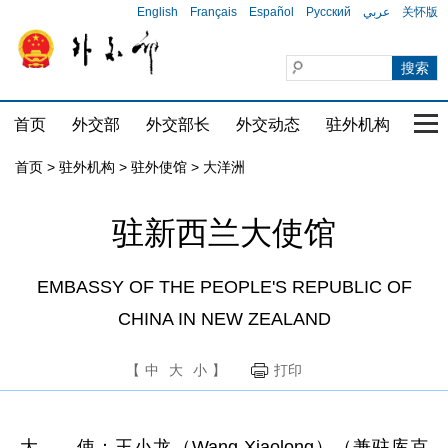
English
Français
Español
Русский
عربي
关怀版
首页
外交部
外交部长
外交动态
驻外机构
国家
首页
>
驻外机构
>
驻外使馆
>
大洋洲
驻新西兰大使馆
EMBASSY OF THE PEOPLE'S REPUBLIC OF
CHINA IN NEW ZEALAND
【
中
大
小
】
打印
大 使：王小龙（Wang Xiaolong）（兼驻库克