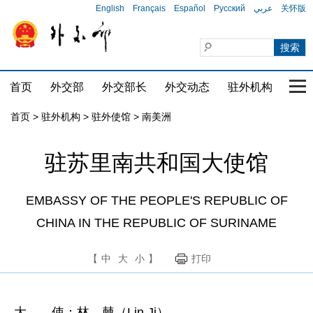
English
Français
Español
Русский
عربي
关怀版
首页
外交部
外交部长
外交动态
驻外机构
国家
首页
>
驻外机构
>
驻外使馆
>
南美洲
驻苏里南共和国大使馆
EMBASSY OF THE PEOPLE'S REPUBLIC OF
CHINA IN THE REPUBLIC OF SURINAME
【
中
大
小
】
打印
大 使：林 棘（Lin Ji）