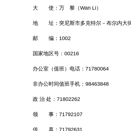
大 使：万 黎（Wan Li）
地 址：突尼斯市多克特尔－布尔内大街22号（22,
邮 编：1002
国家地区号：00216
办公室（值班）电话：71780064
非办公时间值班手机：98463848
政 治 处：71802262
领 事：71792107
传 真：71792631