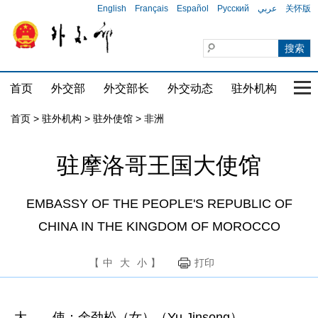
English
Français
Español
Русский
عربي
关怀版
首页
外交部
外交部长
外交动态
驻外机构
国家
首页
>
驻外机构
>
驻外使馆
>
非洲
驻摩洛哥王国大使馆
EMBASSY OF THE PEOPLE'S REPUBLIC OF
CHINA IN THE KINGDOM OF MOROCCO
【
中
大
小
】
打印
大 使：余劲松（女）（Yu Jinsong）