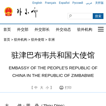
English
Français
Español
Русский
عربي
关怀版
首页
外交部
外交部长
外交动态
驻外机构
国家
首页
>
驻外机构
>
驻外使馆
>
非洲
驻津巴布韦共和国大使馆
EMBASSY OF THE PEOPLE'S REPUBLIC OF
CHINA IN THE REPUBLIC OF ZIMBABWE
【
中
大
小
】
打印
大 使：周 鼎（Zhou Ding）