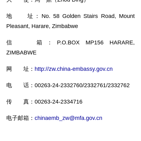
地 址：No. 58 Golden Stairs Road, Mount
Pleasant, Harare, Zimbabwe
信 箱：P.O.BOX MP156 HARARE,
ZIMBABWE
网 址：
http://zw.china-embassy.gov.cn
电 话：00263-24-2332760/2332761/2332762
传 真：00263-24-2334716
电子邮箱：
chinaemb_zw@mfa.gov.cn